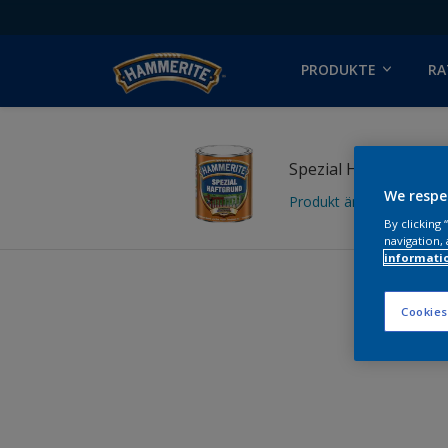
PRODUKTE
RA
Spezial Haftgrund
We respe
Produkt ändern
By clicking
navigation, 
informati
Cookies