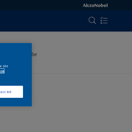
Wähle eine Farbe
e site
ore
ect All