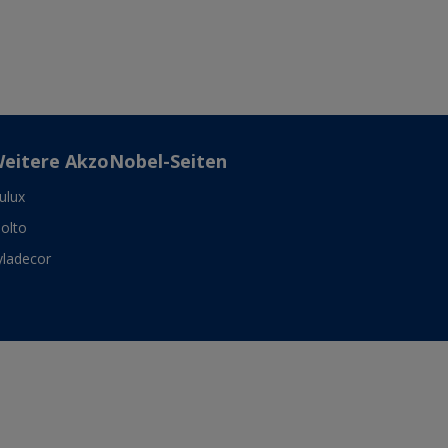
eitere AkzoNobel-Seiten
ulux
olto
yladecor