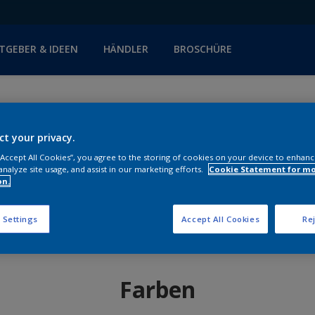
TGEBER & IDEEN
HÄNDLER
BROSCHÜRE
ct your privacy.
 “Accept All Cookies”, you agree to the storing of cookies on your device to enhanc
analyze site usage, and assist in our marketing efforts.
Cookie Statement for m
on.
 Settings
Accept All Cookies
Rej
Farben