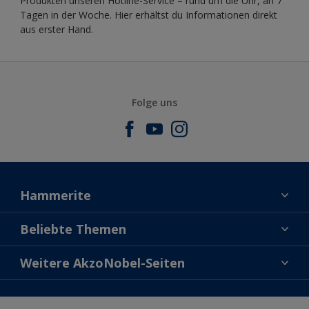
Produkten unseren Hotline-Service – rund um die Uhr, an 7
Tagen in der Woche. Hier erhältst du Informationen direkt
aus erster Hand.
Folge uns
Hammerite
Kontaktiere uns
Beliebte Themen
Finde einen Händler
Direkt auf Rost
Weitere AkzoNobel-Seiten
Über uns
Farben
Seitenverzeichnis
Dulux
Fragen und Antworten