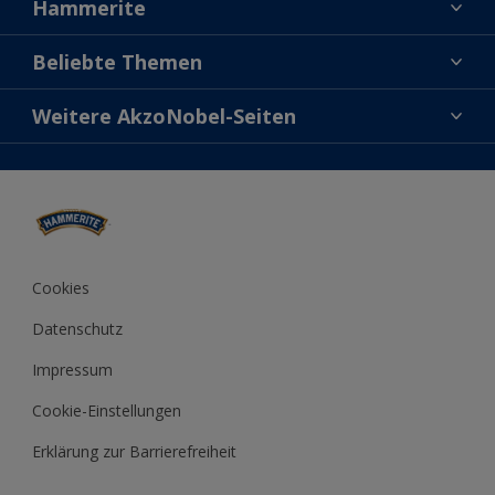
Hammerite
Kontaktiere uns
Beliebte Themen
Finde einen Händler
Direkt auf Rost
Weitere AkzoNobel-Seiten
Über uns
Farben
Seitenverzeichnis
Dulux
Fragen und Antworten
Molto
Lexikon
Xyladecor
Cookies
Datenschutz
Impressum
Cookie-Einstellungen
Erklärung zur Barrierefreiheit