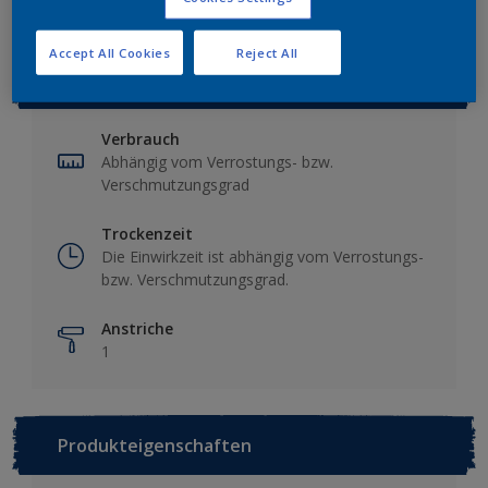
Accept All Cookies
Reject All
Produktinfos
Verbrauch
Abhängig vom Verrostungs- bzw.
Verschmutzungsgrad
Trockenzeit
Die Einwirkzeit ist abhängig vom Verrostungs-
bzw. Verschmutzungsgrad.
Anstriche
1
Produkteigenschaften