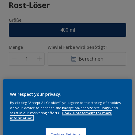
Rost-Löser
Größe
400 ml
Menge
Wieviel Farbe wird benötigt?
Berechnen
We respect your privacy.
Zur Einkaufsliste hinzufügen
By clicking “Accept All Cookies”, you agree to the storing of cookies
on your device to enhance site navigation, analyze site usage, and
assist in our marketing efforts.
Cookie Statement for more
information.
Einen Händler finden
Cookies Settings