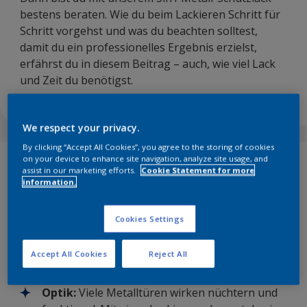
bestens beraten. Wie du beim Lackieren Schritt für
Schritt vorgehst und was du beachten solltest,
damit du ein professionelles Ergebnis erzielst,
erfährst du in diesem Beitrag – auch, wie viel Lack
und Zeit du benötigst.
We respect your privacy.
By clicking “Accept All Cookies”, you agree to the storing of cookies
on your device to enhance site navigation, analyze site usage, and
Warum Metalltüren
assist in our marketing efforts.
Cookie Statement for more
information.
lackieren?
Cookies Settings
Rostschutz:
Nicht nur im Außenbereich,
sondern auch in Innenbereichen kann
Accept All Cookies
Reject All
Feuchtigkeit (z.B. im Keller oder Technikraum)
Korrosion an Metalltüren verursachen.
Optik:
Viele Metalltüren wirken nüchtern und