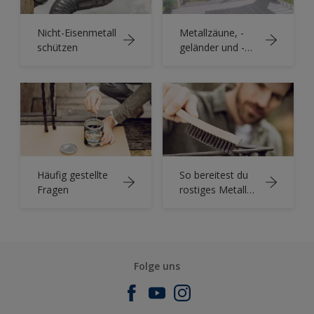
Nicht-Eisenmetall
Metallzäune, -
schützen
geländer und -
tore: Langlebig
und dekorativ
Häufig gestellte
So bereitest du
Fragen
rostiges Metall
auf das
Lackieren vor
Folge uns