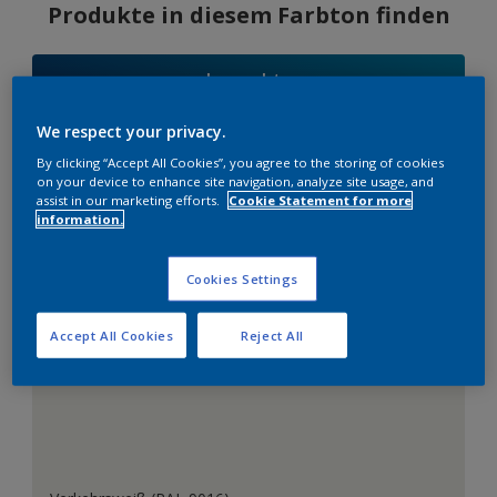
Produkte in diesem Farbton finden
Los gehts
We respect your privacy.
By clicking “Accept All Cookies”, you agree to the storing of cookies
on your device to enhance site navigation, analyze site usage, and
Farbauswahl
assist in our marketing efforts.
Cookie Statement for more
information.
Cookies Settings
Das perfekte Weiß
Accept All Cookies
Reject All