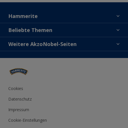
Hammerite
Kontaktiere uns
Beliebte Themen
Finde einen Händler
Direkt auf Rost
Weitere AkzoNobel-Seiten
Über uns
Farben
Seitenverzeichnis
Dulux
Fragen und Antworten
Molto
Lexikon
Xyladecor
Cookies
Datenschutz
Impressum
Cookie-Einstellungen