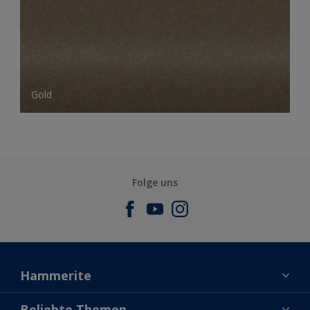
Gold
Folge uns
Hammerite
Kontaktiere uns
Beliebte Themen